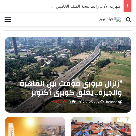
ظهرت الآن.. رابط نتيجة الصف الخامس الابتدائي بالقاهرة 2026 بالرقم القومي
بحث عن
الق
“زلزال مروري مؤقت بين القاهرة
والجيزة.. يغلق كوبري أكتوبر
helana
مايو 25, 2026
0
9٬197