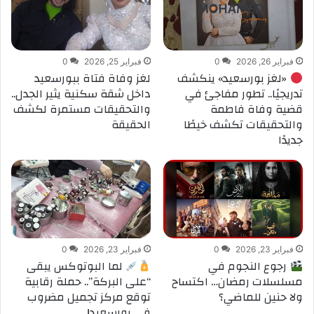
فبراير 26, 2026
0
فبراير 25, 2026
0
«لغز بورسعيد» ينكشف
لغز وفاة فتاة ببورسعيد
تدريجيًا.. تطور مفاجئ في
داخل شقة سكنية يثير الجدل..
قضية وفاة فاطمة
والتحقيقات مستمرة لكشف
والتحقيقات تكشف خيطًا
الحقيقة
جديدًا
فبراير 23, 2026
0
فبراير 23, 2026
0
رجوع النجوم في
لما البوتوكس يبقى
مسلسلات رمضان… اكتساح
“على البركة”.. حملة رقابية
ولا حنين للماضي؟
توقع مركز تجميل مضروب
في بورسعيد!