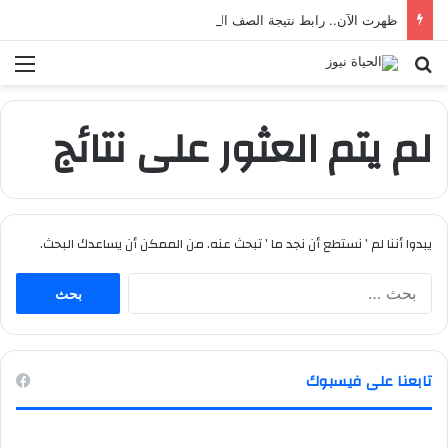
ظهرت الآن.. رابط نتيجة الصف الخامس الابتدائي بالقاهرة 2026 بالرقم القومي
بحث عن
الق
لم يتم العثور على نتائج
يبدوا أننا لم ’ نستطع أن نجد ما ’ تبحث عنه. من الممكن أن يساعدك البحث.
ا
ل
ب
ح
ث
تابعنا على فيسبوك
ع
ن
: