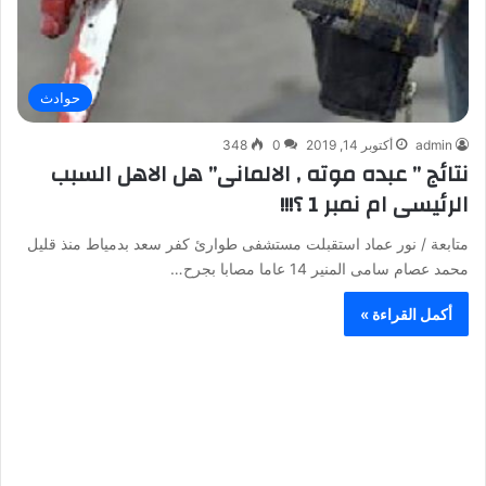
حوادث
admin
أكتوبر 14, 2019
0
348
نتائج ” عبده موته , الالمانى” هل الاهل السبب
الرئيسى ام نمبر 1 ؟!!!
متابعة / نور عماد استقبلت مستشفى طوارئ كفر سعد بدمياط منذ قليل
محمد عصام سامى المنير 14 عاما مصابا بجرح…
أكمل القراءة »