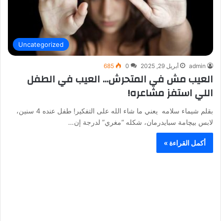
Uncategorized
admin
أبريل 29, 2025
0
685
العيب مش في المتحرش… العيب في الطفل
اللي استفز مشاعره!
بقلم شيماء سلامه يعني ما شاء الله على التفكير! طفل عنده 4 سنين،
لابس بيچامة سبايدرمان، شكله “مغري” لدرجة إن…
أكمل القراءة »