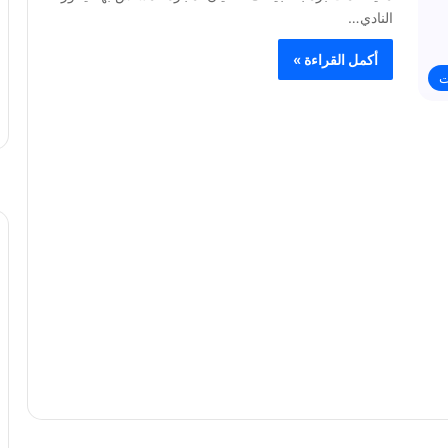
النادي…
أكمل القراءة »
ت