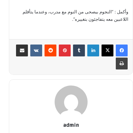
وأكمل : “النجوم بيصحى من النوم مع مدرب، وعندما يتأقلم
اللاعبين معه يتفاجئون بتغييره”.
لينكدإن
‏Tumblr
بينتيريست
‏Reddit
‏VKontakte
مشاركة عبر البريد
طباعة
admin