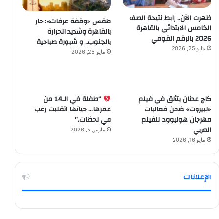
ظهرت الآن.. رابط نتيجة الصف
طقس «وقفة عرفات»: حار
الخامس الابتدائي بالقاهرة
بالقاهرة وشديد الحرارة
2026 بالرقم القومي
بالجنوب.. و شبورة صباحية
مايو 25, 2026
مايو 25, 2026
كاج عدنان يتألق في فيلم
“طفلة في الـ14 من
«لبيروت» ضمن فعاليات
عمرها… حياتها اتقلبت رعب
مهرجان هوليوود للفيلم
في لحظات.”
العربي
مارس 5, 2026
مايو 16, 2026
الإعلانات