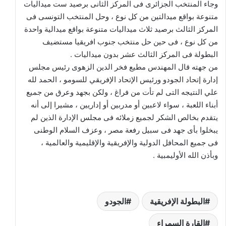
وجاء المنتخب الجزائرى فى المركز الثانى برصيد ست ميداليات
متنوعة بواقع ميدالتين من كل نوع ، وحل المنتخب التونسى فى
المركز الثالث برصيد ثلاث ميداليات متنوعة بواقع ميدالية واحدة
من كل نوع ، فى حين حل منتخب جنوب افريقيا مستضيف
البطولة فى المركز الثالث عشر بدون ميداليات .
من جهته قال المهندس مطيع فخر الدين الزهوى رئيس مجلس
إدارة إتحاد الجودو ورئيس الإتحاد الإفريقي للسومو ، الحمد لله
علي النتيجه التى لم تأت من فراغ ، ولكن بجهد وعرق من جميع
أبناء اللعبة ، سواء لاعبين أو مدربين أو إداريين ، مشيرا إلى أنه
يتقدم بخالص الشكر لجميع زملائه فى مجلس الإدارة الذين لم
يبخلوا بأى جهد فى سبيل رفعة مصر ، وعزف السلام الوطنى
فى جميع المحافل الدولية والإفريقية والإقليمية والعالمية ،
وبأذن الله الأوليمبية .
البطولة الإفريقية
الجودو
القارة السمراء