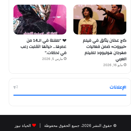
كاج عدنان يتألق في فيلم
💔 “طفلة في الـ14 من
«لبيروت» ضمن فعاليات
عمرها… حياتها اتقلبت رعب
مهرجان هوليوود للفيلم
في لحظات.”
العربي
مارس 5, 2026
مايو 16, 2026
الإعلانات
© حقوق النشر 2026، جميع الحقوق محفوظة |
الحياة نيوز