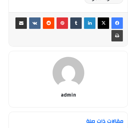
لينكدإن
‏Tumblr
بينتيريست
‏Reddit
‏VKontakte
مشاركة عبر البريد
طباعة
admin
مقالات ذات صلة