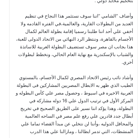
بتحكيم محايد دولي .
وأضاف “الشامي “اننا سوف نستثمر هذا النجاح في تنظيم
العديد من البطولات القارية، والعالمية،في الفتره القادمه ولا
أخفي علي أحد اننا طلبنا رسميا إقامة بطولة العالم لكمال
الأجسام بالقاهرة، وننتظر الرد النهائي من الاتحاد الدولى للعبة،
هذا بجانب ان مصر سوف تستضيف البطولة العربية للاساتذة
والشباب بالإسكندرية مع نهاية العام الحالي، ونخطط لبطولات
أخري.
وأشاد نائب رئيس الاتحاد المصري لكمال الأجسام، بالمستوي
الطيب الذي ظهر به الابطال المصريين المشاركين فى البطولة
العربية الاخيره في اسيوط ، وحصول مصر علي كأس البطوله و
المركز الأول في ترتيب الدول علي 16 دوله مشاركه في
البطولة، وهذا يؤكد اننا نسير على الطريق الصحيح في تخريج
أبطال جدد قادرين علي رفع علم مصر في الساحه العالمية
والمحافل الدوليه ،وأننا لن نتخلي عن مبدأ القضاء تماما علي
المنشطات، التي تدمر ابطالنا ، ومازالنا علي هذا الدرب