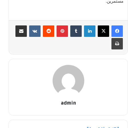
مستمرين.
لينكدإن
‏Tumblr
بينتيريست
‏Reddit
‏VKontakte
مشاركة عبر البريد
طباعة
admin