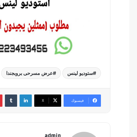
ستوديو لينس
عرض مسرحى بروبجندا
لينكدإن
فيسبوك
‫X
admin