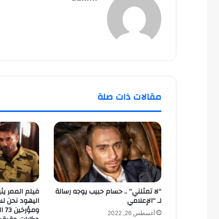
مقالات ذات صلة
“لا تمثلني” .. حسام حبيب يوجه رسالة
فيلم الممر يثي
لـ “الإعلامي
اليهود نحن ل
ومؤ
أغسطس 26, 2022