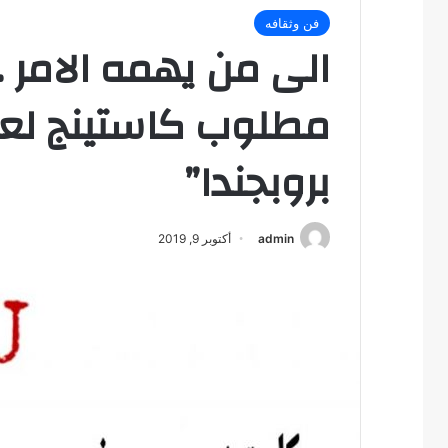
فن وثقافه
الى من يهمه الامر …
مطلوب كاستينج لع
بروبجندا”
admin
أكتوبر 9, 2019