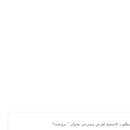
 مطلوب كاستينج لعرض مسرحى بعنوان ” بروبجندا”