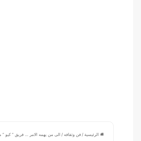
الرئيسية
/
فن وثقافه
/
الى من يهمه الامر … فريق ” كيو ”