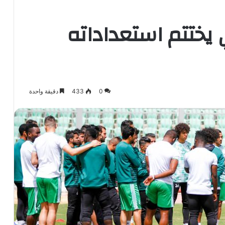
يختتم استعداداته
0
433
دقيقة واحدة