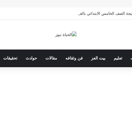
صف الخامس الابتدائي بالقاهرة 2026 بالرقم القومي
تعليم
بيت العز
فن وثقافه
مقالات
حوادث
تحقيقات