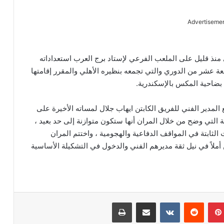
Advertiseme
 منذ قليل على الملعب الفرعي لإستاد برج العرب استعداداته
عة عشر من الدوري والتي تجمعه بنظيره الأهلي والمقرر إقامتها
بضاحية المكس بالإسكندرية.
 استمر لما يقرب من 75 دقيقة وضع المدير الفني للفريق الكابتن ايهاب جلال لمساته الأخيرة على
التي وضح من خلال المران أنها ستكون متوازنة إلى حد بعيد ،
ت الثابتة في المواقف الدفاعية والهجومية ، واختتم المران
أملاً في نيل ثقة مديرهم الفني والدخول في التشكيلة الأساسية
بينتيريست
‏Reddit
‏VKontakte
مشاركة عبر البريد
طباعة