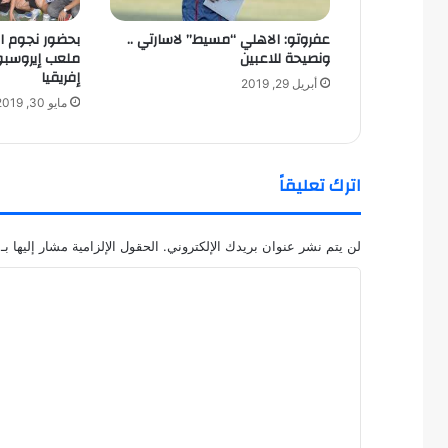
عفروتو: الاهلي “مسيط” لاسارتي ..
بحضور نجوم الك
ونصيحة للاعبين
ملعب إيروسبور
إفريقيا
أبريل 29, 2019
مايو 30, 2019
اترك تعليقاً
لن يتم نشر عنوان بريدك الإلكتروني.
الحقول الإلزامية مشار إليها بـ
ا
ل
ت
ع
ل
ي