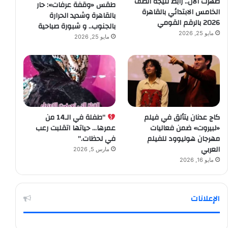
ظهرت الآن.. رابط نتيجة الصف
طقس «وقفة عرفات»: حار
الخامس الابتدائي بالقاهرة
بالقاهرة وشديد الحرارة
2026 بالرقم القومي
بالجنوب.. و شبورة صباحية
مايو 25, 2026
مايو 25, 2026
كاج عدنان يتألق في فيلم
“طفلة في الـ14 من
«لبيروت» ضمن فعاليات
عمرها… حياتها اتقلبت رعب
مهرجان هوليوود للفيلم
في لحظات.”
العربي
مارس 5, 2026
مايو 16, 2026
الإعلانات