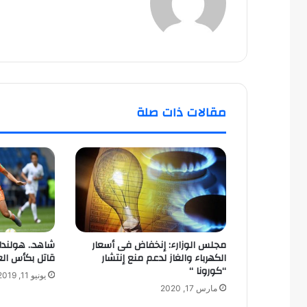
مقالات ذات صلة
مجلس الوزارء: إنخفاض فى أسعار
شاهد.. هولندا
الكهرباء والغاز لدعم منع إنتشار
قاتل بكأس الع
“كورونا “
يونيو 11, 2019
مارس 17, 2020