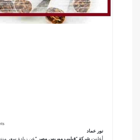
nts
نور عماد
أعلنت
شركة “فيليب موريس مصر “
عن زيادة سعر منت