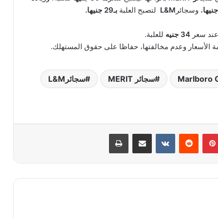
، وسجائر
L&M
لتصبح العلبة
بـ29 جنيها.
ند سعر
34 جنيه
للعلبة.
ائمة الأسعار وعدم مخالفتها، حفاظا على حقوق المستهلك.
سجائر MERIT
سجائرL&M
بينتيريست
‏Reddit
‏VKontakte
مشاركة عبر البريد
طباعة