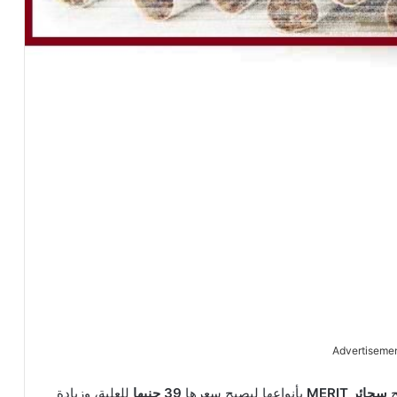
Advertiseme
ج
سجائر MERIT
بأنواعها ليصبح سعرها
39 جنيها
للعلبة، وزيادة