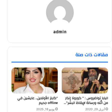
admin
مقالات ذات صلة
البابا تواضروس : ” كورونا إنذار
“كابلز الأونلاين.. عايشين في
من الله ورسالة لإيقاظ البشر”…
offline جحيم
أبريل 29, 2020
يونيو 18, 2025