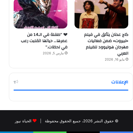
كاج عدنان يتألق في فيلم
💔 “طفلة في الـ14 من
«لبيروت» ضمن فعاليات
عمرها… حياتها اتقلبت رعب
مهرجان هوليوود للفيلم
في لحظات.”
العربي
مارس 5, 2026
مايو 16, 2026
الإعلانات
© حقوق النشر 2026، جميع الحقوق محفوظة |
الحياة نيوز