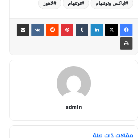
اياكس وتوتنهام
توتنهام
لاهوز
لينكدإن
‏Tumblr
بينتيريست
‏Reddit
‏VKontakte
مشاركة عبر البريد
طباعة
admin
مقالات ذات صلة