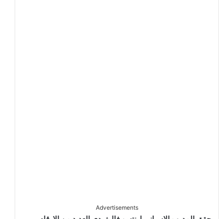
Advertisements
حقق المدرب الاسباني ارنتسو فاليفردي العديد من الارقام