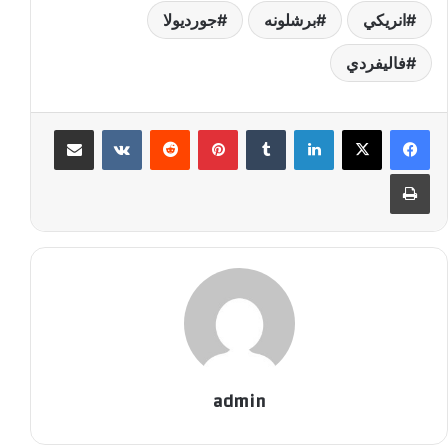
انريكي
برشلونه
جورديولا
فاليفردي
لينكدإن
‏Tumblr
بينتيريست
‏Reddit
‏VKontakte
مشاركة عبر البريد
طباعة
admin