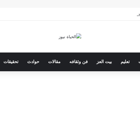
 الخامس الابتدائي بالقاهرة 2026 بالرقم القومي
تعليم
بيت العز
فن وثقافه
مقالات
حوادث
تحقيقات