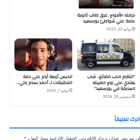
جرفته الأمواج .غرق طالب ثانوية
عامة علي شواطئ بورسعيد
يوليو 30, 2023
“انتقام الحب الضائع.. شاب
الحبس أربعة أيام على ذمة
يعتدي على زوج خطيبته
التحقيقات لـ أحمد بسام زكي…
السابقة في بورسعيد”
يوليو 7, 2020
ديسمبر 29, 2024
اترك تعليقاً
لن يتم نشر عنوان بريدك الإلكتروني.
الحقول الإلزامية مشار إليها بـ
*