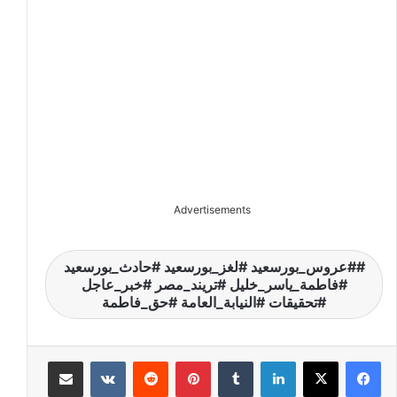
Advertisements
#عروس_بورسعيد #لغز_بورسعيد #حادث_بورسعيد
#فاطمة_ياسر_خليل #تريند_مصر #خبر_عاجل
#تحقيقات #النيابة_العامة #حق_فاطمة
لينكدإن
‏Tumblr
بينتيريست
‏Reddit
‏VKontakte
مشاركة عبر البريد