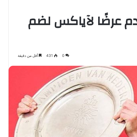
دم عرضًا لآياكس لضم
0
431
أقل من دقيقة