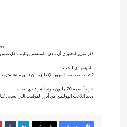
nts
ذكر تقرير إنجليزي أن نادي مانشستر يونايتد دخل ضمن ق
ماتايس دي ليخت.
كشفت صحيفة الميرور الإنجليزية أن نادي مانشستريونا
عرضاً بقيمة 70 مليون باوند لشراء دي ليخت .
ويعد اللاعب الهولندي من أبرز المواهب التي تسعى كبار أ
لينكدإن
‏Tumblr
فيسبوك
‫X