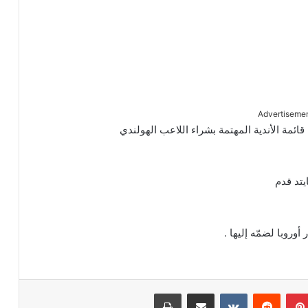
Advertiseme
ائمة الأندية المهتمة بشراء اللاعب الهولندي
يتد قدم
وروبا لضمّه إليها .
بينتيريست
‏Reddit
‏VKontakte
مشاركة عبر البريد
طباعة