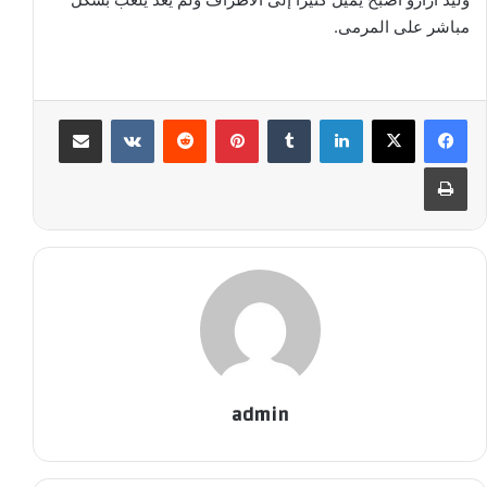
مباشر على المرمى.
لينكدإن
‏Tumblr
بينتيريست
‏Reddit
‏VKontakte
مشاركة عبر البريد
طباعة
admin