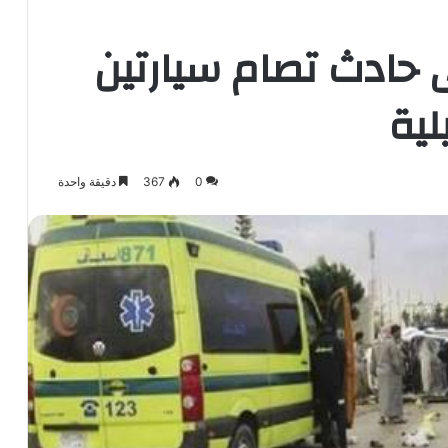
واصابة 25 فى حادث تصام سيارتين
لية
0
367
دقيقة واحدة