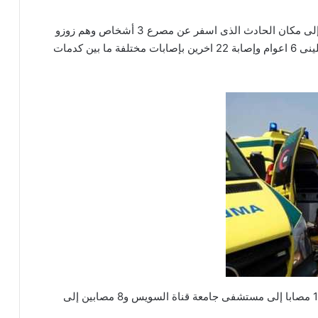
وعلى الفور انتقلت الأجهزة الأمنية وسيارات الإسعاف إلى مكان الحادث الذى اسفر عن مصرع 3 أشخاص وهم زوزو
قدرى 65 عاما ومحمد عبدالرحمن 35 عاما وسموحة قلينى 6 اعوام وإصابة 22 اخرين بإصابات مختلفة ما بين كدمات
وتم نقل 14 مصابا إلى مستشفى جامعة قناة السويس و8 مصابين إلى