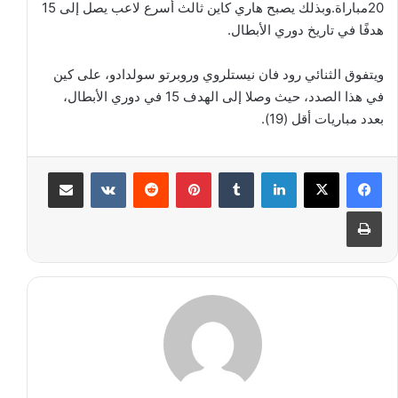
20مباراة.وبذلك يصبح هاري كاين ثالث أسرع لاعب يصل إلى 15
هدفًا في تاريخ دوري الأبطال.
ويتفوق الثنائي رود فان نيستلروي وروبرتو سولدادو، على كين
في هذا الصدد، حيث وصلا إلى الهدف 15 في دوري الأبطال،
بعدد مباريات أقل (19).
لينكدإن
‏Tumblr
بينتيريست
‏Reddit
‏VKontakte
مشاركة عبر البريد
طباعة