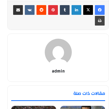
لينكدإن
‏Tumblr
بينتيريست
‏Reddit
‏VKontakte
مشاركة عبر البريد
طباعة
admin
مقالات ذات صلة