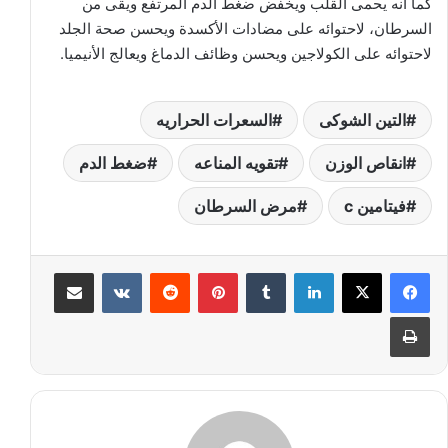
كما انه يحمى القلب ويخفض ضغط الدم المرتفع ويقى من
السرطان، لاحتوائه على مضادات الأكسدة ويحسن صحة الجلد
لاحتوائه على الكولاجين ويحسن وظائف الدماغ ويعالج الأنيميا.
التين الشوكى
السعرات الحراريه
انقاص الوزن
تقويه المناعه
ضغط الدم
فيتامين c
مرض السرطان
لينكدإن
‏Tumblr
بينتيريست
‏Reddit
‏VKontakte
مشاركة عبر البريد
طباعة