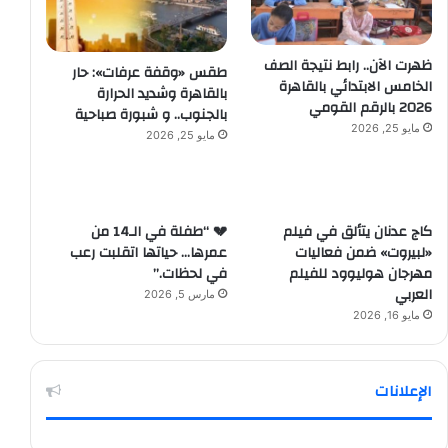
ظهرت الآن.. رابط نتيجة الصف
طقس «وقفة عرفات»: حار
الخامس الابتدائي بالقاهرة
بالقاهرة وشديد الحرارة
2026 بالرقم القومي
بالجنوب.. و شبورة صباحية
مايو 25, 2026
مايو 25, 2026
كاج عدنان يتألق في فيلم
💔 “طفلة في الـ14 من
«لبيروت» ضمن فعاليات
عمرها… حياتها اتقلبت رعب
مهرجان هوليوود للفيلم
في لحظات.”
العربي
مارس 5, 2026
مايو 16, 2026
الإعلانات