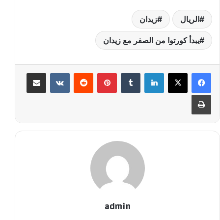
الريال
زيدان
يبدأ كورتوا من الصفر مع زيدان
لينكدإن
‏Tumblr
بينتيريست
‏Reddit
‏VKontakte
مشاركة عبر البريد
طباعة
admin