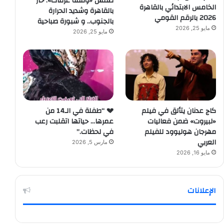
طقس «وقفة عرفات»: حار
الخامس الابتدائي بالقاهرة
بالقاهرة وشديد الحرارة
2026 بالرقم القومي
بالجنوب.. و شبورة صباحية
مايو 25, 2026
مايو 25, 2026
كاج عدنان يتألق في فيلم
💔 “طفلة في الـ14 من
«لبيروت» ضمن فعاليات
عمرها… حياتها اتقلبت رعب
مهرجان هوليوود للفيلم
في لحظات.”
العربي
مارس 5, 2026
مايو 16, 2026
الإعلانات