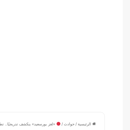
الرئيسية
/
حوادث
/
«لغز بورسعيد» ينكشف تدريجيًا.. تط