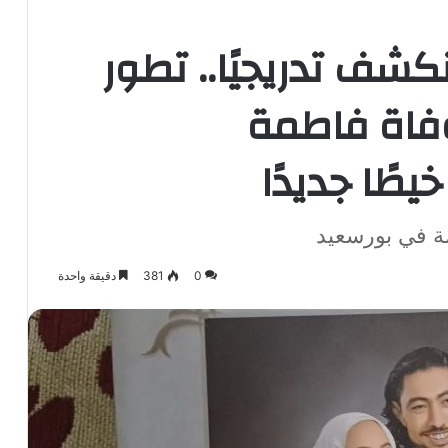
كشف تدريجيًا.. تطور
فاة فاطمة
طًا جديدًا
ة في بورسعيد
0
381
دقيقة واحدة